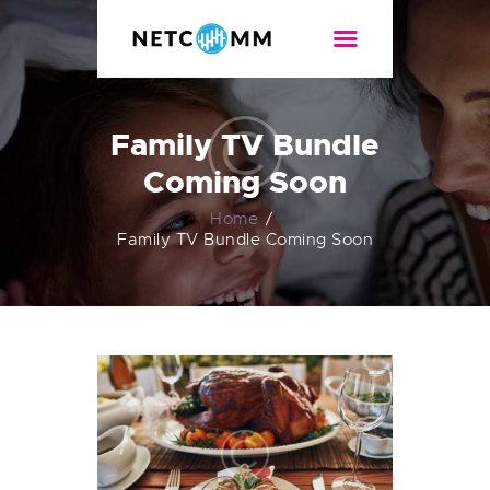
NETCOMM
Internet de alta velocidad
Family TV Bundle
NOSOTROS
Coming Soon
PLANES
CONTACTO
Home
Family TV Bundle Coming Soon
TEST DE VELOCIDAD